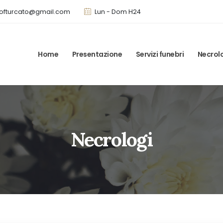
ofturcato@gmail.com
Lun - Dom H24
Home
Presentazione
Servizi funebri
Necrol
Necrologi