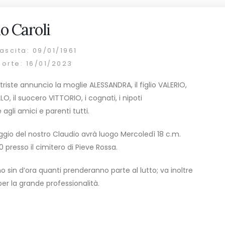
o Caroli
ascita: 09/01/1961
morte: 16/01/2023
triste annuncio la moglie ALESSANDRA, il figlio VALERIO,
ILLO, il suocero VITTORIO, i cognati, i nipoti
agli amici e parenti tutti.
aggio del nostro Claudio avrà luogo Mercoledì 18 c.m.
30 presso il cimitero di Pieve Rossa.
no sin d’ora quanti prenderanno parte al lutto; va inoltre
per la grande professionalità.