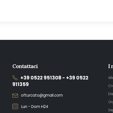
Contattaci
I 
+39 0522 951308 - +39 0522
Al
911359
Cr
Di
ofturcato@gmail.com
Or
Lun - Dom H24
Se