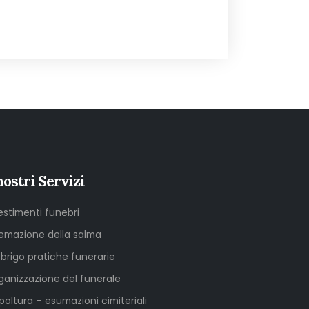
nostri Servizi
lestimenti funebri
emazione della salma
sbrigo pratiche funerarie
ganizzazione del funerale
poltura – esumazioni cimiteriali