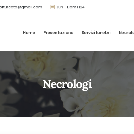
ofturcato@gmail.com
Lun - Dom H24
Home
Presentazione
Servizi funebri
Necrol
Necrologi