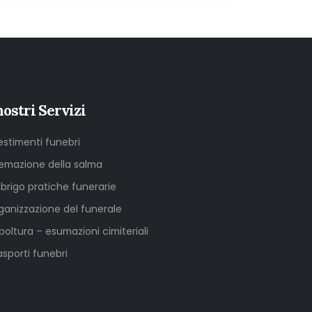
nostri Servizi
lestimenti funebri
emazione della salma
sbrigo pratiche funerarie
ganizzazione del funerale
poltura – esumazioni cimiteriali
asporti funebri