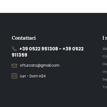
Contattaci
I 
+39 0522 951308 - +39 0522
Al
911359
Cr
Di
ofturcato@gmail.com
Or
Lun - Dom H24
Se
Tr