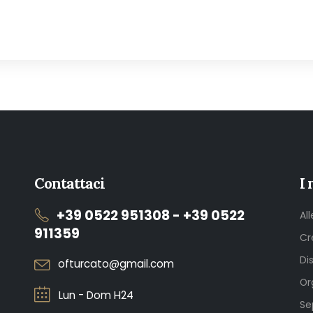
Contattaci
I 
+39 0522 951308 - +39 0522
Al
911359
Cr
Di
ofturcato@gmail.com
Or
Lun - Dom H24
Se