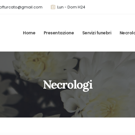
ofturcato@gmail.com
Lun - Dom H24
Home
Presentazione
Servizi funebri
Necrol
Necrologi