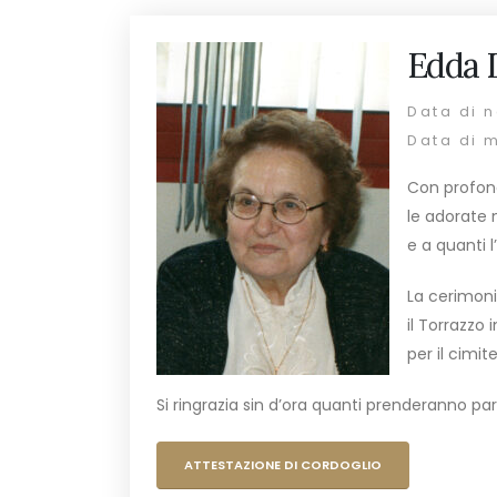
Edda D
Data di n
Data di 
Con profond
le adorate n
e a quanti 
La cerimoni
il Torrazzo
per il cimit
Si ringrazia sin d’ora quanti prenderanno par
ATTESTAZIONE DI CORDOGLIO