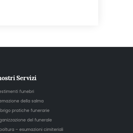
nostri Servizi
lestimenti funebri
emazione della salma
sbrigo pratiche funerarie
ganizzazione del funerale
poltura – esumazioni cimiteriali