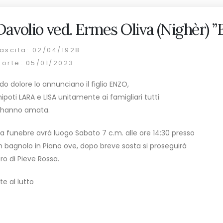
avolio ved. Ermes Oliva (Nighèr) ”
ascita: 02/04/1928
morte: 05/01/2023
o dolore lo annunciano il figlio ENZO,
ipoti LARA e LISA unitamente ai famigliari tutti
l’hanno amata.
a funebre avrà luogo Sabato 7 c.m. alle ore 14:30 presso
 in bagnolo in Piano ove, dopo breve sosta si proseguirà
ero di Pieve Rossa.
te al lutto