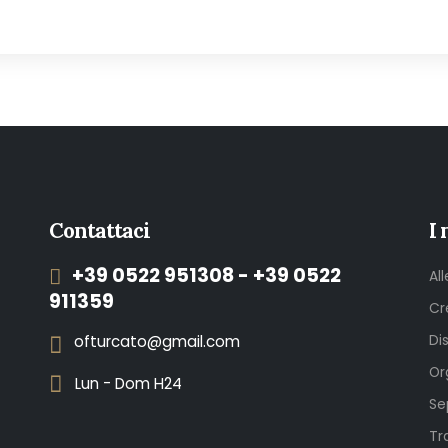
Contattaci
I 
+39 0522 951308 - +39 0522
Al
911359
Cr
Di
ofturcato@gmail.com
Or
Lun - Dom H24
Se
Tr