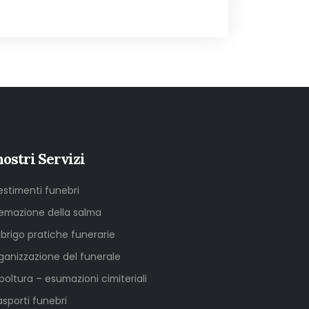
nostri Servizi
lestimenti funebri
emazione della salma
sbrigo pratiche funerarie
ganizzazione del funerale
poltura – esumazioni cimiteriali
asporti funebri