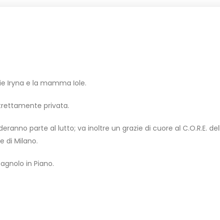
ie Iryna e la mamma Iole.
trettamente privata.
eranno parte al lutto; va inoltre un grazie di cuore al C.O.R.E. del
e di Milano.
Bagnolo in Piano.