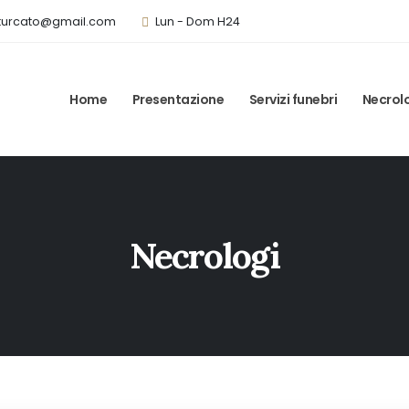
turcato@gmail.com
Lun - Dom H24
Home
Presentazione
Servizi funebri
Necrol
Necrologi