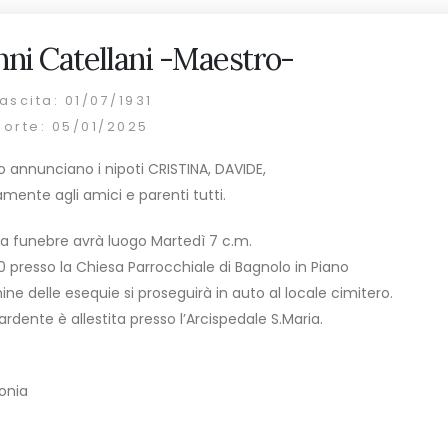
ni Catellani -Maestro-
ascita: 01/07/1931
morte: 05/01/2025
lo annunciano i nipoti CRISTINA, DAVIDE,
amente agli amici e parenti tutti.
a funebre avrà luogo Martedì 7 c.m.
30 presso la Chiesa Parrocchiale di Bagnolo in Piano
ine delle esequie si proseguirà in auto al locale cimitero.
rdente è allestita presso l’Arcispedale S.Maria.
onia