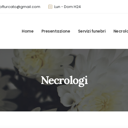
ofturcato@gmail.com
Lun - Dom H24
Home
Presentazione
Servizi funebri
Necrol
Necrologi