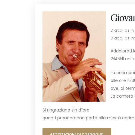
Giovan
Data di n
Data di 
Addolorati 
GIANNI unit
La cerimoni
alle ore 15:
ove, al term
La camera a
Si ringraziano sin d”ora
quanti prenderanno parte alla mesta cerim
ATTESTAZIONE DI CORDOGLIO