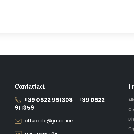
Contattaci
I 
+39 0522 951308 - +39 0522
Al
911359
Cr
Di
ofturcato@gmail.com
Or