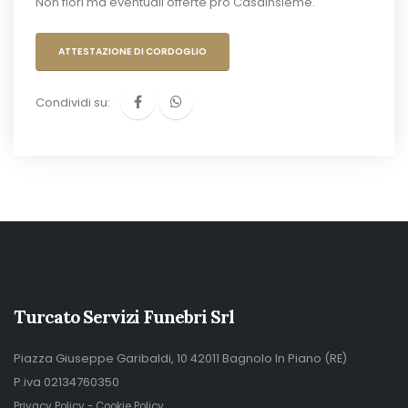
Non fiori ma eventuali offerte pro Casainsieme.
ATTESTAZIONE DI CORDOGLIO
Condividi su:
Turcato Servizi Funebri Srl
Piazza Giuseppe Garibaldi, 10 42011 Bagnolo In Piano (RE)
P.iva 02134760350
Privacy Policy
-
Cookie Policy