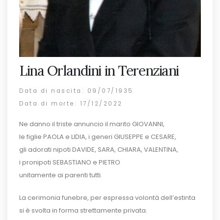
Lina Orlandini in Terenziani
Data di nascita: 09/07/1935
Data di morte: 17/12/2022
Ne danno il triste annuncio il marito GIOVANNI,
le figlie PAOLA e LIDIA, i generi GIUSEPPE e CESARE,
gli adorati nipoti DAVIDE, SARA, CHIARA, VALENTINA,
i pronipoti SEBASTIANO e PIETRO
unitamente ai parenti tutti.
La cerimonia funebre, per espressa volontà dell’estinta
si è svolta in forma strettamente privata.