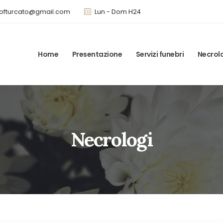
ofturcato@gmail.com
Lun - Dom H24
Home
Presentazione
Servizi funebri
Necrol
Necrologi