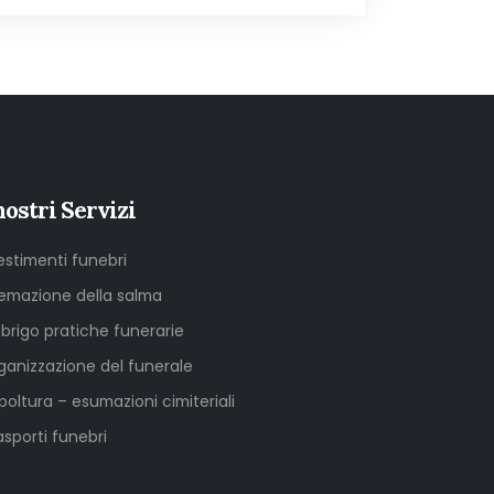
nostri Servizi
lestimenti funebri
emazione della salma
sbrigo pratiche funerarie
ganizzazione del funerale
poltura – esumazioni cimiteriali
asporti funebri