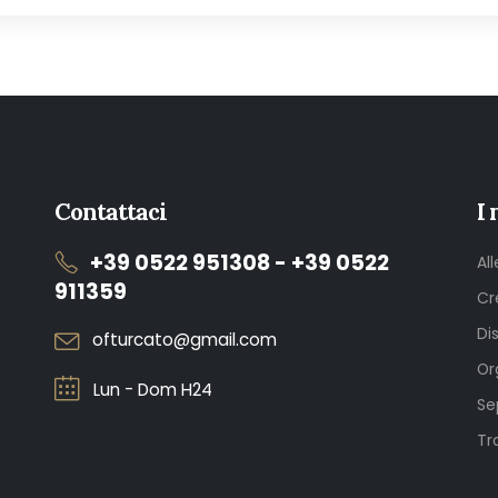
Contattaci
I 
+39 0522 951308 - +39 0522
Al
911359
Cr
Di
ofturcato@gmail.com
Or
Lun - Dom H24
Se
Tr