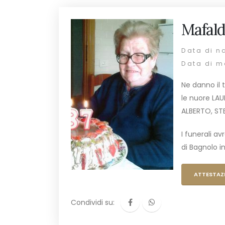
Mafald
Data di n
Data di m
Ne danno il t
le nuore LAU
ALBERTO, STE
I funerali a
di Bagnolo in
ATTESTAZ
Condividi su: