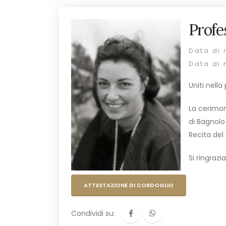
Profe
Data di 
Data di 
Uniti nell
La cerimon
di Bagnolo 
Recita del 
Si ringrazi
ATTESTAZIONE DI CORDOGLIO
Condividi su: