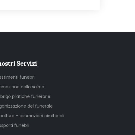
nostri Servizi
lestimenti funebri
emazione della salma
sbrigo pratiche funerarie
ganizzazione del funerale
poltura – esumazioni cimiteriali
asporti funebri