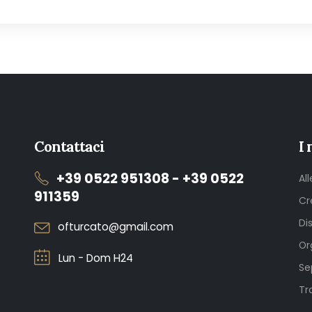
Contattaci
I 
+39 0522 951308 - +39 0522
Al
911359
Cr
Di
ofturcato@gmail.com
Or
Lun - Dom H24
Se
Tr