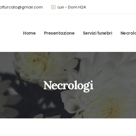
ofturcato@gmail.com
Lun - Dom H24
Home
Presentazione
Servizi funebri
Necrol
Necrologi