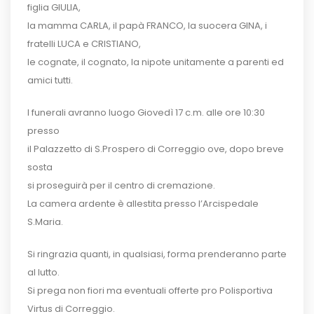
figlia GIULIA,
la mamma CARLA, il papà FRANCO, la suocera GINA, i
fratelli LUCA e CRISTIANO,
le cognate, il cognato, la nipote unitamente a parenti ed
amici tutti.
I funerali avranno luogo Giovedì 17 c.m. alle ore 10:30
presso
il Palazzetto di S.Prospero di Correggio ove, dopo breve
sosta
si proseguirà per il centro di cremazione.
La camera ardente è allestita presso l’Arcispedale
S.Maria.
Si ringrazia quanti, in qualsiasi, forma prenderanno parte
al lutto.
Si prega non fiori ma eventuali offerte pro Polisportiva
Virtus di Correggio.